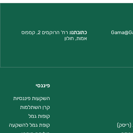
Gama@G
כתובתנו:
רח'
הרוקמים 2, קמפוס
אמות, חולון
פיננסי
השקעות פיננסיות
קרן השתלמות
קופות גמל
(ריסק)
קופת גמל להשקעה