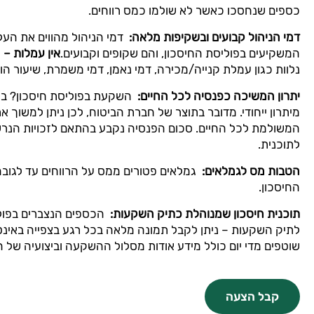
כספים שנחסכו כאשר לא שולמו כמס רווחים.
דמי הניהול קבועים ובשקיפות מלאה
:
דמי הניהול מהווים את העל
המשקיעים בפוליסת החיסכון, והם שקופים וקבועים.
אין עמלות –
א
נלוות כגון עמלת קנייה/מכירה, דמי נאמן, דמי משמרת, שיעור הוס
יתרון המשיכה כפנסיה לכל החיים
:
השקעת בפוליסת חיסכון? בא
מיתרון ייחודי. מדובר בתוצר של חברת הביטוח, לכן ניתן למשוך 
המשולמת לכל החיים. סכום הפנסיה נקבע בהתאם לזכויות הנר
לתוכנית.
הטבות מס לגמלאים
:
גמלאים פטורים ממס על הרווחים עד לגוב
החיסכון.
תוכנית חיסכון שמנוהלת כתיק השקעות
:
הכספים הנצברים בפולי
לתיק השקעות – ניתן לקבל תמונה מלאה בכל רגע בצפייה באינט
שוטפים מדי יום כולל מידע אודות מסלול ההשקעה וביצועיה של ה
קבל הצעה