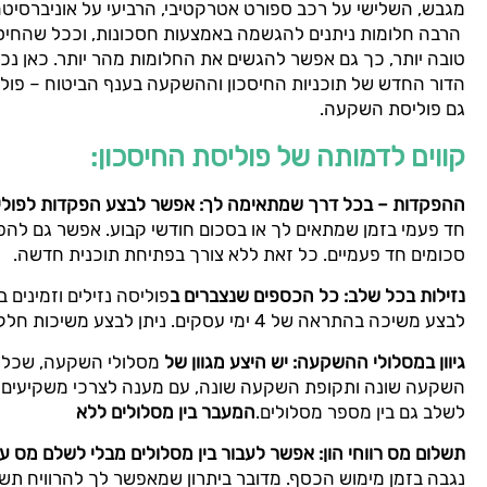
מגבש, השלישי על רכב ספורט אטרקטיבי, הרביעי על אוניברסיטה ל
הרבה חלומות ניתנים להגשמה באמצעות חסכונות, וככל שהחיסכ
טובה יותר, כך גם אפשר להגשים את החלומות מהר יותר. כאן נ
הדור החדש של תוכניות החיסכון וההשקעה בענף הביטוח – פול
גם פוליסת השקעה.
קווים לדמותה של פוליסת החיסכון:
ההפקדות – בכל דרך שמתאימה לך: אפשר לבצע הפקדות לפולי
חד פעמי בזמן שמתאים לך או בסכום חודשי קבוע. אפשר גם לה
סכומים חד פעמיים. כל זאת ללא צורך בפתיחת תוכנית חדשה.
נזילות בכל שלב: כל הכספים שנצברים ב
פוליסה נזילים וזמינים
לבצע משיכה בהתראה של 4 ימי עסקים. ניתן לבצע משיכות חלקיות או עפ"י רווחים.
גיוון במסלולי ההשקעה: יש היצע מגוון של
מסלולי השקעה, שכל 
השקעה שונה ותקופת השקעה שונה, עם מענה לצרכי משקיעים ש
לשלב גם בין מספר מסלולים.
המעבר בין מסלולים ללא
תשלום מס רווחי הון: אפשר לעבור בין מסלולים מבלי לשלם מס ע
נגבה בזמן מימוש הכסף. מדובר ביתרון שמאפשר לך להרוויח תש