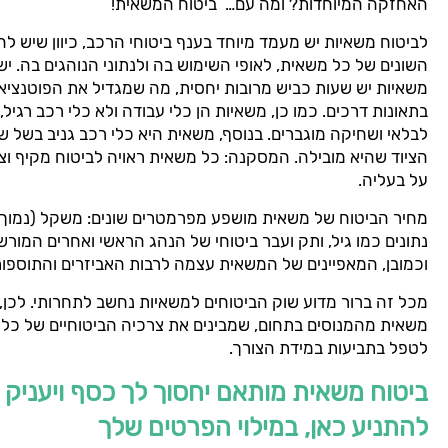
האחזקה המיוחדות? ומה עם… ביטוח המשאית!
לביטוח משאיות יש מעמד מיוחד בענף ביטוחי הרכב, כיוון שיש לה
השונים של כל משאית, לאופי השימוש בה ולנתוני הנוהגים בה. יש
משאיות יש שעות כביש מרובות יחסית, מה שמגדיל את הפוטנציא
בתאונות דרכים. כמו כן, משאיות הן כלי עבודה ולא כלי רכב רגיל, 
לבלאי ושחיקה מוגברים. בנוסף, משאית היא כלי רכב גניב בשל שוו
הציוד שהיא מובילה. המסקנה: כל משאית ראויה לביטוח מקיף וצד ג
על בעליה.
נתונים כמו גיל, ותק ועבר ביטוחי של הנהג הראשי ואחרים המורש
וכמובן, המאפיינים של המשאית עצמה לרבות האביזרים והתוספות
מכל זה ברור מדוע שוק הביטוחים למשאיות נחשב לתחרותי. לכן,
משאית מהמנוסים בתחום, שמבינים את צרכיה הביטוחיים של כל מ
לטפל בתביעות במידת הצורך.
ביטוח משאית מותאם יחסוך לך כסף ויעניק 
להתניע כאן, במילוי הפרטים שלך