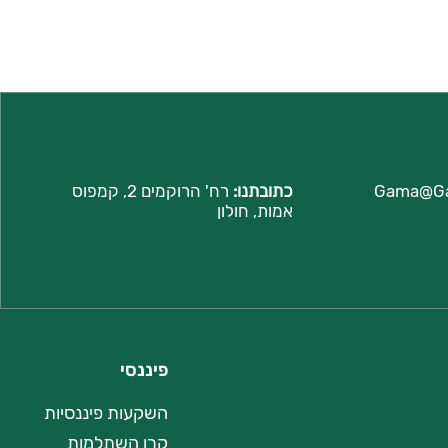
Gama@G
כתובתנו:
רח'
הרוקמים 2, קמפוס
אמות, חולון
פיננסי
השקעות פיננסיות
קרן השתלמות