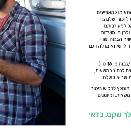
תאימו למאפיינים
 לזכור, שלנהגי
ל למעורבותם
ולכן הן מועדות
יה הגבוה ושווי
', שיתאימו לה ויגנו
מחיר הביטוח של משאית מושפע מפרמטרים שונים: משקל (נמוך/גבוה מ-16 טון),
ים לנהוג במשאית,
 שהיא כוללת.
 מומלץ לרכוש ביטוח
שאית, ומיומנים
לך שקט. כדאי