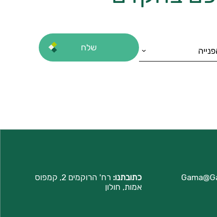
Gama@G
כתובתנו:
רח'
הרוקמים 2, קמפוס
אמות, חולון