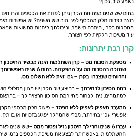
נשמע טוב, נכון?
בתום שש שנים מפתיחת הקרן ניתן לפדות את הכספים והרווחים 
רוצה לפדות חלק מהכסף לפני תום שש השנים? יש אפשרות מימ
מהסכום בקרן, היתרה תישמר, וביכולתך ליהנות מתשואות שמאפ
עוד משיכות חלקיות לפי הצורך.
קרן רבת יתרונות:
מספקת הטבות מס – קרן השתלמות הינה מכשיר החיסכון היחיד
שמזכה בהטבות מס על ההפקדות. בתו
והרווחים שנצברו בקרן – גם זאת ללא תשלום מס.
רמת הסיכון לבחירתך
– בהיצע של הקרן יש מגוון מסלולי הש
למתמחים. ניתן לבחור מהי רמת הסיכון הרצויה לך – בהתאם 
המעבר מאפיק לאפיק ללא הפסד
– פיצול חלק מכספי הקרן 
אפשרי עפ"י בחירתך, מבלי שהמהלך יפגע בזכויות או בוותק.
עברו 6 שנים והרי לך חיסכון נזיל ופטור ממס –
שש שנים לאחר
ההשתלמות באפשרותך לבצע את משיכת הכספים בזמן שיתאים