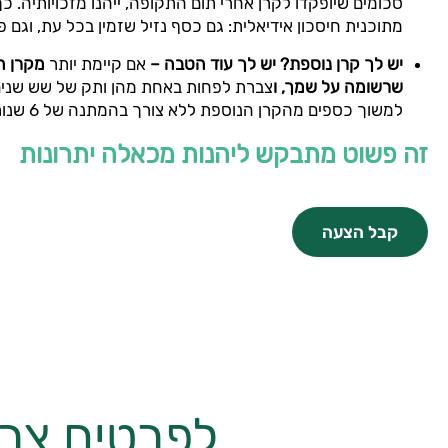
סכומים שיופקדו לקרן אחרי תום התקופה, ייהנו מזכויותיה. כך
מתוכנית חיסכון אידיאלית: גם כסף נזיל שזמין בכל עת, וגם פט
יש לך קרן נוספת? יש לך עוד הטבה –
אם קיימת יותר
מקרן 
שרשומה על שמך, ו
צברת לפחות באחת מהן ותק של שש שני
למשוך כספים מהקרן הנוספת ללא צורך בהמתנה של 6 שנות ותק!
זה פשוט מתבקש ליהנות מכאלה יתרונות
קבל הצעה
לפרטים צרו