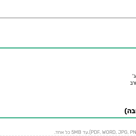
'
רב
בה)