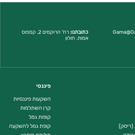
Gama@G
כתובתנו:
רח'
הרוקמים 2, קמפוס
אמות, חולון
פיננסי
השקעות פיננסיות
קרן השתלמות
קופות גמל
(ריסק)
קופת גמל להשקעה