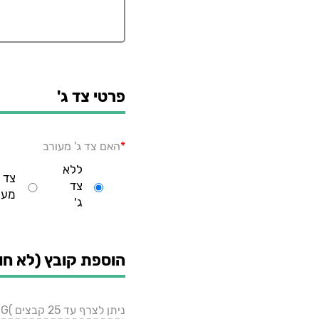
פרטי צד ג'
*
האם צד ג' מעורב
ללא
צד ג
צד
מעו
ג'
הוספת קובץ (לא חו
ניתן לצרף עד 25 קבצים )PDF, WORD, JPG, PNG).עד 5MB כל אחד.