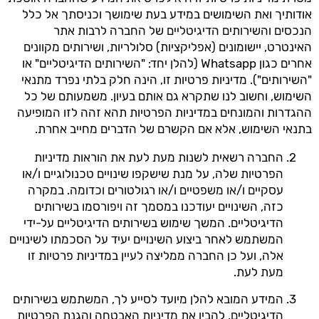
אודותיך ואת השימושים במידע בעת שימושך וכניסתך אל כלל
הנכסים והשירותים הדיגיטליים של החברה לרבות אתר
האינטרט, יישומונים (אפליקציות) סלולריות, ושירותים מקוונים
אחרים כגון Whatsapp (להלן יחד: "השירותים הדיגיטליים" או
"השירותים"). מדיניות פרטיות זו, הינה חלק בלתי נפרד מתנאי
השימוש, וחשוב לנו שתקרא גם אותם בעיון. משמעותם של כל
ההגדרות והמונחים במדיניות הפרטיות תהא זהה לזו המופיעה
בתנאי השימוש, אלא אם הקשרם של הדברים מחייב אחרת.
החברה רשאית לשנות מעת לעת את הוראות מדיניות
הפרטיות שלה, על מנת שישקפו שינויים טכנולוגיים ו/או
עסקיים ו/או משפטיים ו/או רגולטורים וכדומה. במקרה
כזה, השינויים יעודכנו במסמך זה ויפורסמו בשירותים
הדיגיטליים. המשך שימוש בשירותים הדיגיטליים על-ידי
המשתמש לאחר ביצוע השינויים יעיד על הסכמתו לשינויים
אלה, ועל כן החברה ממליצה לעיין במדיניות פרטיות זו
מעת לעת.
המידע המובא להלן מיועד לסייע לך, המשתמש בשירותים
הדיגיטליים, להבין את מדיניות האבטחה והגנת הפרטיות