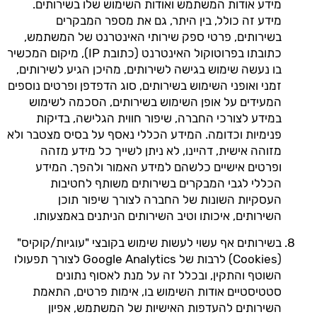
מידע אודות המשתמש ואודות השימוש שלו בשירותים.
מידע זה כולל, בין היתר, גם את מספר המבקרים
בשירותים, פרטי ספק שירותי האינטרנט של המשתמש,
כתובתו בפרוטוקול האינטרנט (כתובת IP), מיקום המכשיר
בו נעשה שימוש בגישה לשירותים, מהיכן הגיע לשירותים,
זמני ואופני השימוש בשירותים, סוג הדפדפן ופרטים נוספים
המעידים על אופן השימוש בשירותים, הסכמה לשימוש
במידע לצורכי החברה, שיפור חווית הגלישה, בדיקות
פנימיות וכדומה. המידע הכללי נאסף על בסיס מצטבר ולא
מזוהה אישית, דהיינו, לא ניתן לשייך כל מידע מזהה
ופרטים אישיים כלשהם למידע האמור ולהפך. המידע
הכללי לגבי המבקרים בשירותים משותף לחטיבות
העסקיות השונות של החברה לצורך שיפור תוכן
השירותים, איכותו וטיב השירותים הניתנים באמצעותו.
בשירותים אף עשוי לעשות שימוש בקובצי "עוגיות/קוקיס"
(Cookies) לרבות של Google Analytics לצורך תפעולו
השוטף והתקין, ובכלל זה על מנת לאסוף נתונים
סטטיסטיים אודות השימוש בו, אימות פרטים, התאמת
השירותים להעדפות האישיות של המשתמש, אפיון