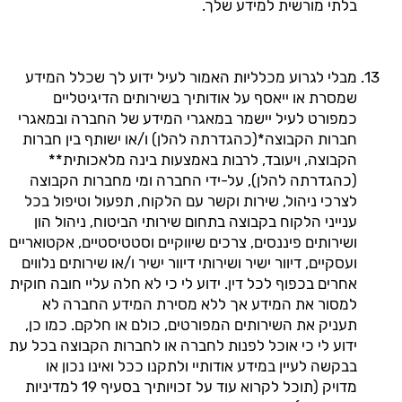
בלתי מורשית למידע שלך.
מבלי לגרוע מכלליות האמור לעיל ידוע לך שכלל המידע
שמסרת או ייאסף על אודותיך בשירותים הדיגיטליים
כמפורט לעיל יישמר במאגרי המידע של החברה ובמאגרי
חברות הקבוצה*(כהגדרתה להלן) ו/או ישותף בין חברות
הקבוצה, ויעובד, לרבות באמצעות בינה מלאכותית**
(כהגדרתה להלן), על-ידי החברה ומי מחברות הקבוצה
לצרכי ניהול, שירות וקשר עם הלקוח, תפעול וטיפול בכל
ענייני הלקוח בקבוצה בתחום שירותי הביטוח, ניהול הון
ושירותים פיננסים, צרכים שיווקיים וסטטיסטיים, אקטואריים
ועסקיים, דיוור ישיר ושירותי דיוור ישיר ו/או שירותים נלווים
אחרים בכפוף לכל דין. ידוע לי כי לא חלה עליי חובה חוקית
למסור את המידע אך ללא מסירת המידע החברה לא
תעניק את השירותים המפורטים, כולם או חלקם. כמו כן,
ידוע לי כי אוכל לפנות לחברה או לחברות הקבוצה בכל עת
בבקשה לעיין במידע אודותיי ולתקנו ככל ואינו נכון או
מדויק (תוכל לקרוא עוד על זכויותיך בסעיף 19 למדיניות