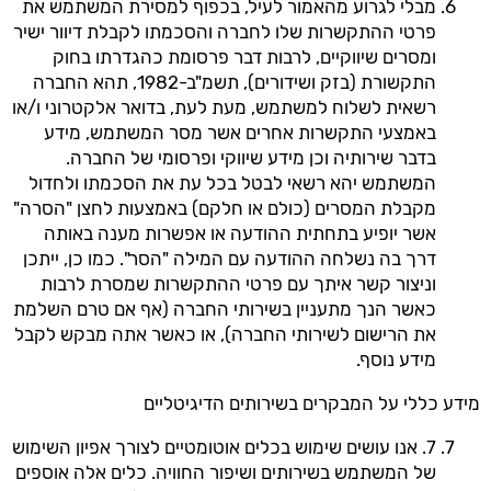
מבלי לגרוע מהאמור לעיל, בכפוף למסירת המשתמש את
פרטי ההתקשרות שלו לחברה והסכמתו לקבלת דיוור ישיר
ומסרים שיווקיים, לרבות דבר פרסומת כהגדרתו בחוק
התקשורת (בזק ושידורים), תשמ"ב-1982, תהא החברה
רשאית לשלוח למשתמש, מעת לעת, בדואר אלקטרוני ו/או
באמצעי התקשרות אחרים אשר מסר המשתמש, מידע
בדבר שירותיה וכן מידע שיווקי ופרסומי של החברה.
המשתמש יהא רשאי לבטל בכל עת את הסכמתו ולחדול
מקבלת המסרים (כולם או חלקם) באמצעות לחצן "הסרה"
אשר יופיע בתחתית ההודעה או אפשרות מענה באותה
דרך בה נשלחה ההודעה עם המילה "הסר". כמו כן, ייתכן
וניצור קשר איתך עם פרטי ההתקשרות שמסרת לרבות
כאשר הנך מתעניין בשירותי החברה (אף אם טרם השלמת
את הרישום לשירותי החברה), או כאשר אתה מבקש לקבל
מידע נוסף.
מידע כללי על המבקרים בשירותים הדיגיטליים
7. אנו עושים שימוש בכלים אוטומטיים לצורך אפיון השימוש
של המשתמש בשירותים ושיפור החוויה. כלים אלה אוספים